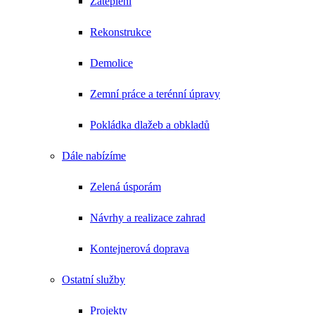
Zateplení
rostlin jak z pohádky o Alence v říši
divů? Nic pro nás není nemožné. Je
možné zajistit s realizací i službu, kdy k
Rekonstrukce
Vám budou pravidelně dojíždět
zahradníci a starat se o vaši chloubu
Demolice
kolem domu.
Zemní práce a terénní úpravy
Pokládka dlažeb a obkladů
Dále nabízíme
Zelená úsporám
Návrhy a realizace zahrad
Kontejnerová doprava
Ostatní služby
Projekty