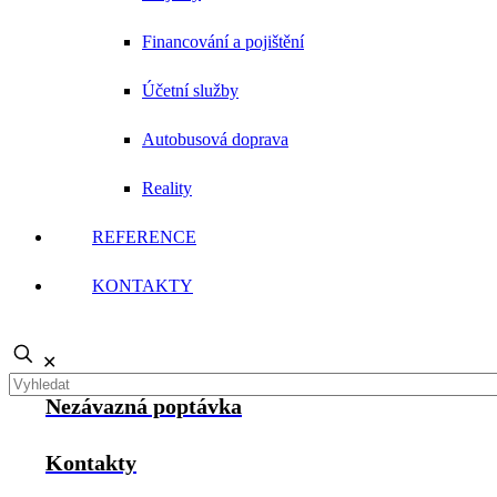
Financování a pojištění
Účetní služby
Autobusová doprava
Reality
Poskytujeme záruku 60 měsíců na
REFERENCE
všechny provedené práce.
KONTAKTY
✕
Nezávazná poptávka
Kontakty