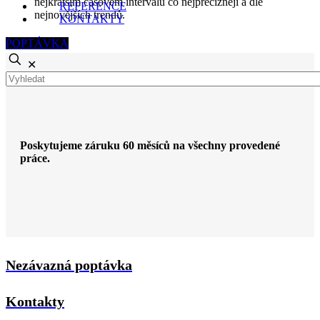
nejkratším časovém intervalu co nejprecizněji a dle
REFERENCE
nejnovějších trendů.
KONTAKTY
POPTÁVKA
✕
Poskytujeme záruku 60 měsíců na všechny provedené
práce.
Nezávazná poptávka
Kontakty