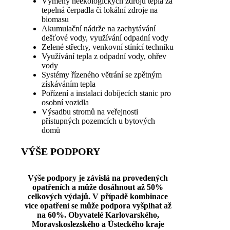
Výměny neekologických zdrojů tepla za
tepelná čerpadla či lokální zdroje na
biomasu
Akumulační nádrže na zachytávání
dešťové vody, využívání odpadní vody
Zelené střechy, venkovní stínící techniku
Využívání tepla z odpadní vody, ohřev
vody
Systémy řízeného větrání se zpětným
získáváním tepla
Pořízení a instalaci dobíjecích stanic pro
osobní vozidla
Výsadbu stromů na veřejnosti
přístupných pozemcích u bytových
domů
VÝŠE PODPORY
Výše podpory je závislá na provedených
opatřeních a může dosáhnout až 50%
celkových výdajů. V případě kombinace
více opatření se může podpora vyšplhat až
na 60%. Obyvatelé Karlovarského,
Moravskoslezského a Ústeckého kraje