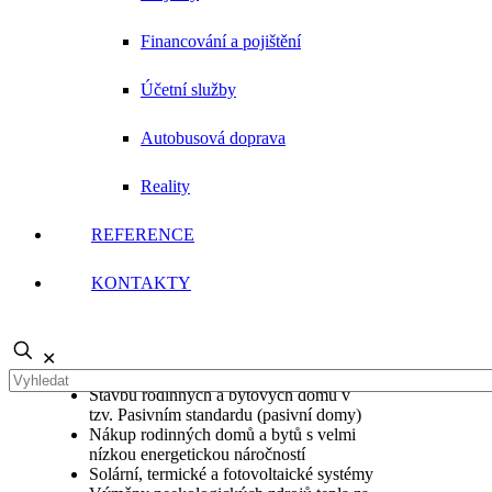
vyplácí předem. Podpora až 100% realizačních
výdajů. Paušální částky - jednoduchý výpočet
Financování a pojištění
dotace. Jednoduché vyřízení žádosti bez
nutnosti energetického posouzení a faktur.
Účetní služby
Požádat o dotaci lze online přes webové
stránky:
Autobusová doprava
www.novazelenausporam.cz
nebo Vám vše
Reality
pomůžeme vyřídit
.
REFERENCE
DOTACI LZE
POSKYTNOUT NA:
KONTAKTY
Renovace rodinných a bytových domů
(zateplení, fasády, střechy, stropů,
✕
podlah, výměny oken a dveří
Stavbu rodinných a bytových domů v
tzv. Pasivním standardu (pasivní domy)
Nákup rodinných domů a bytů s velmi
nízkou energetickou náročností
Solární, termické a fotovoltaické systémy